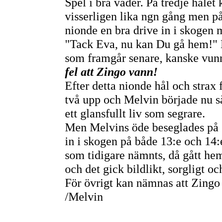
Spel i bra väder. På tredje håle
visserligen lika ngn gång men på
nionde en bra drive in i skogen
"Tack Eva, nu kan Du gå hem!" H
som framgår senare, kanske vun
fel att Zingo vann!
Efter detta nionde hål och strax
två upp och Melvin började nu så 
ett glansfullt liv som segrare.
Men Melvins öde beseglades på 14 
in i skogen på både 13:e och 14
som tidigare nämnts, då gått hem
och det gick bildlikt, sorgligt o
För övrigt kan nämnas att Zingo 
/Melvin