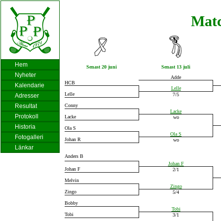
Matc
Hem
Senast 20 juni
S
enast 13 juli
Nyheter
Adde
HCB
Kalendarie
Lelle
Lelle
7/5
Adresser
Resultat
Conny
Lacke
Protokoll
Lacke
wo
Historia
Ola S
Ola S
Fotogalleri
Johan R
wo
Länkar
Anders B
Johan F
Johan F
2/1
Melvin
Zingo
Zingo
5/4
Bobby
Tobi
Tobi
3/1