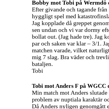
Bobby mot Tobi på Wermdö
Efter givande och tagande från 
hyggligt spel med katastrofinsla
Jag kopplade då greppet genom 
sen undan och vi var dormy eft
bollat out. (Jag hade tre). Jag
par och saken var klar – 3/1. Ja
matchen varade, vilket naturlig
mig 7 slag. Bra väder och trev
bataljen.
Tobi
Tobi mot Anders F på WGCC d
Min match mot Anders slutade 8
problem av nuptiala karaktär o
Då Anders nyligen genomgått en