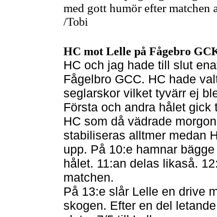
med gott humör efter matchen att
/Tobi
HC mot Lelle på Fågebro GCK 
HC och jag hade till slut en
Fågelbro GCC. HC hade valt
seglarskor vilket tyvärr ej bl
Första och andra hålet gick till
HC som då vädrade morgonlu
stabiliseras alltmer medan H
upp. På 10:e hamnar bägge i
hålet. 11:an delas likaså. 12
matchen.
På 13:e slår Lelle en drive 
skogen. Efter en del letand