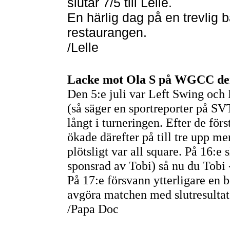
slutar 7/5 till Lelle.
En härlig dag på en trevlig 
restaurangen.
Lelle
/
Lacke mot Ola S på WGCC den
Den 5:e juli var Left Swing oc
(så säger en sportreporter på S
långt i turneringen. Efter de för
ökade därefter på till tre upp me
plötsligt var all square. På 16:e
sponsrad av Tobi) så nu du Tobi 
På 17:e försvann ytterligare en b
avgöra matchen med slutresultat
/Papa Doc