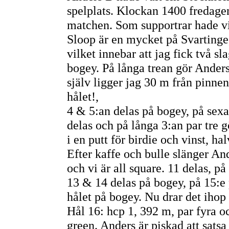
spelplats. Klockan 1400 fredage
matchen. Som supportrar hade vi
Sloop är en mycket på Svartinge
vilket innebar att jag fick två s
bogey. På långa trean gör Anders 
själv ligger jag 30 m från pinnen
hålet!,
4 & 5:an delas på bogey, på sexan
delas och på långa 3:an par tre g
i en putt för birdie och vinst, hal
Efter kaffe och bulle slänger And
och vi är all square. 11 delas, på
13 & 14 delas på bogey, på 15:e 
hålet på bogey. Nu drar det ihop 
Hål 16: hcp 1, 392 m, par fyra o
green. Anders är piskad att satsa